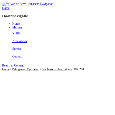
Navigation
Home
Hoofdnavigatie
Home
Merken
STIHL
Accessoires
Service
Contact
Return to Content
Home
/
Reinigen en Opruimen
/
Bladblazers / bladzuigers
/
BR 200