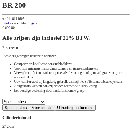
BR 200
# 42410111605
Bladblazers / bladzuigers
€
609,00
Alle prijzen zijn inclusief 21% BTW.
Reserveren
Lichte ruggedragen benzine bladblazer
Compacte en heel lichte benzinebladblazer
Voor huiseigenaars, landschapstuiniers en gemeentediensten
Verwijdert efficiënt bladeren, groenafval van hagen of gemaaid gras van grote
oppervlakken
Ook comfortabel bij langdurig gebruik dankzij het STIHL antivibratiesysteem
Aangenaam werken dankzij actieve ademende rugbekleding
Eenvoudige bediening door multifunctionele greep
Specificaties
Meer details
Uitrusting en functies
Cilinderinhoud
27.2 cm³